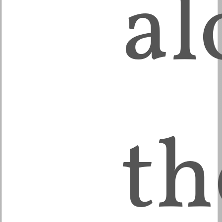
al
th