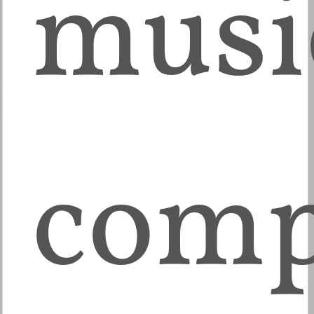
musi
comp