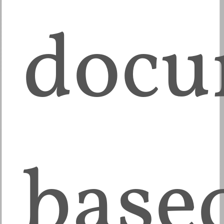
docu
base