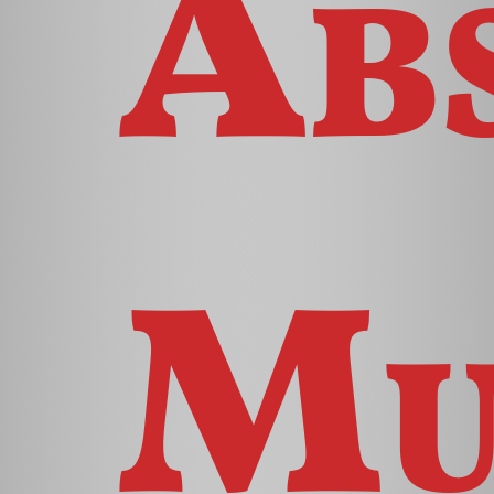
Ab
Mu