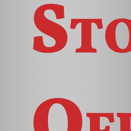
St
Of