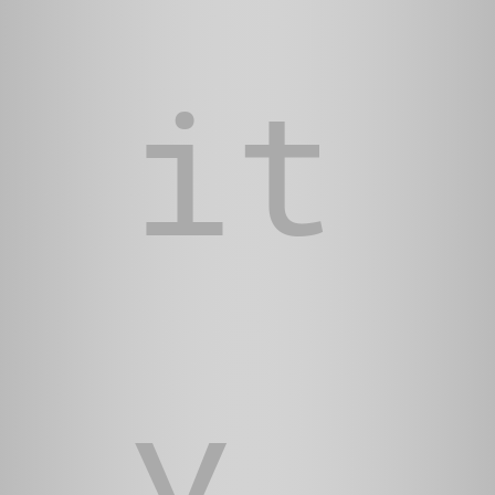
it
y,