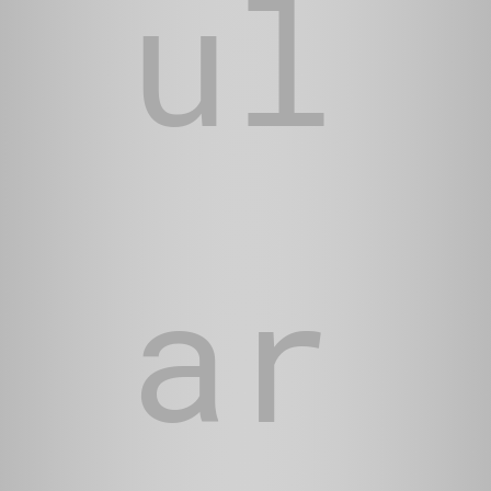
ul
ar