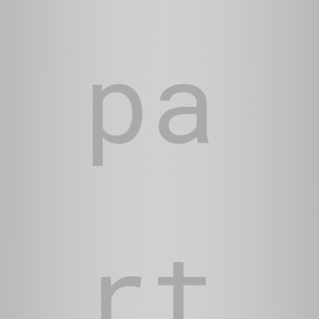
pa
rt