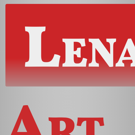
Len
Art