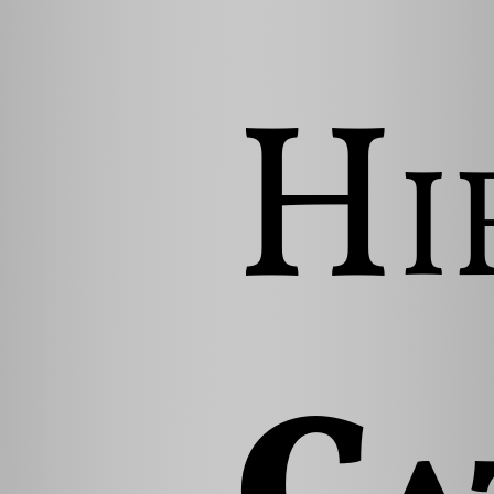
Hi
Ca