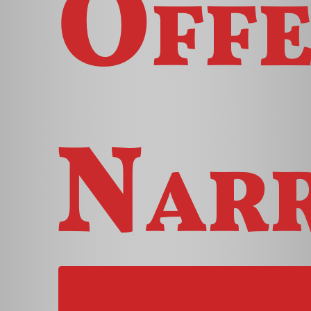
Offe
Narr