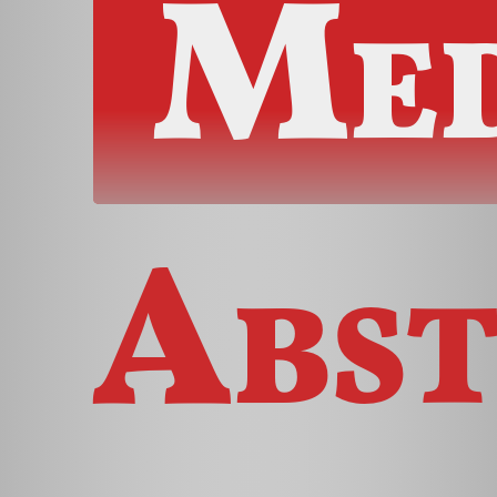
Med
Abst