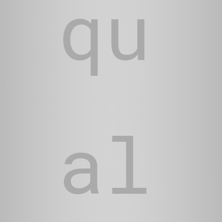
qu
al