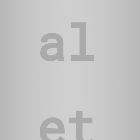
al
et